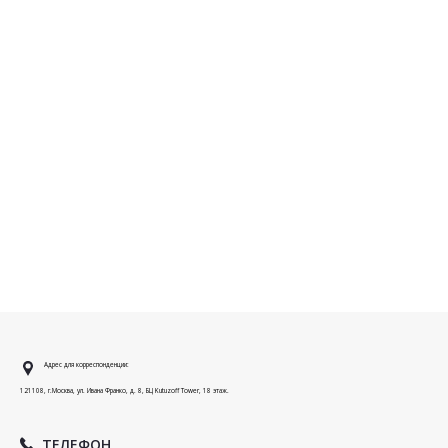
Адрес для корреспонденции:
121108, г.Москва, ул. Ивана Франко, д. 8, БЦ Kutuzoff Tower, 18 этаж.
ТЕЛЕФОН