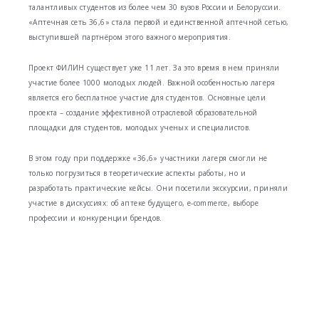
талантливых студентов из более чем 30 вузов России и Белоруссии.
«Аптечная сеть 36,6» стала первой и единственной аптечной сетью,
выступившей партнёром этого важного мероприятия.
Проект ФИЛИН существует уже 11 лет. За это время в нем приняли
участие более 1000 молодых людей. Важной особенностью лагеря
является его бесплатное участие для студентов. Основные цели
проекта – создание эффективной отраслевой образовательной
площадки для студентов, молодых ученых и специалистов.
В этом году при поддержке «36,6» участники лагеря смогли не
только погрузиться в теоретические аспекты работы, но и
разработать практические кейсы. Они посетили экскурсии, приняли
участие в дискуссиях: об аптеке будущего, e-commerce, выборе
профессии и конкуренции брендов.