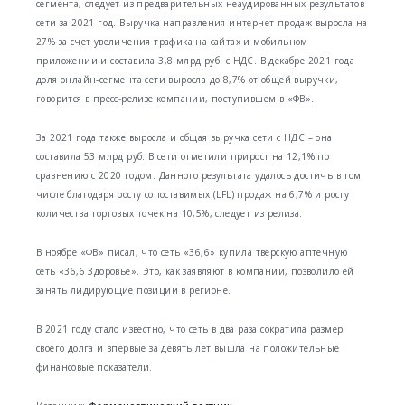
сегмента, следует из предварительных неаудированных результатов
сети за 2021 год. Выручка направления интернет-продаж выросла на
27% за счет увеличения трафика на сайтах и мобильном
приложении и составила 3,8 млрд руб. с НДС. В декабре 2021 года
доля онлайн-сегмента сети выросла до 8,7% от общей выручки,
говорится в пресс-релизе компании, поступившем в «ФВ».
За 2021 года также выросла и общая выручка сети с НДС – она
составила 53 млрд руб. В сети отметили прирост на 12,1% по
сравнению с 2020 годом. Данного результата удалось достичь в том
числе благодаря росту сопоставимых (LFL) продаж на 6,7% и росту
количества торговых точек на 10,5%, следует из релиза.
В ноябре «ФВ» писал, что сеть «36,6» купила тверскую аптечную
сеть «36,6 Здоровье». Это, как заявляют в компании, позволило ей
занять лидирующие позиции в регионе.
В 2021 году стало известно, что сеть в два раза сократила размер
своего долга и впервые за девять лет вышла на положительные
финансовые показатели.