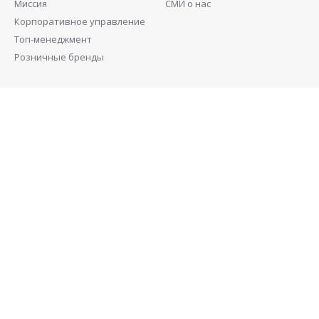
Миссия
СМИ о нас
Корпоративное управление
Топ-менеджмент
Розничные бренды
Инвесторам
Контакты
Совет директоров
Акционерам
Раскрытие информации
Ценные бумаги