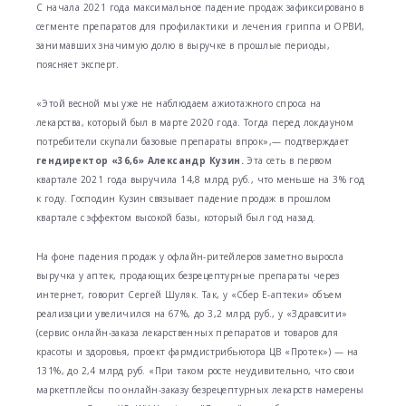
С начала 2021 года максимальное падение продаж зафиксировано в
сегменте препаратов для профилактики и лечения гриппа и ОРВИ,
занимавших значимую долю в выручке в прошлые периоды,
поясняет эксперт.
«Этой весной мы уже не наблюдаем ажиотажного спроса на
лекарства, который был в марте 2020 года. Тогда перед локдауном
потребители скупали базовые препараты впрок»,— подтверждает
гендиректор «36,6» Александр Кузин.
Эта сеть в первом
квартале 2021 года выручила 14,8 млрд руб., что меньше на 3% год
к году. Господин Кузин связывает падение продаж в прошлом
квартале с эффектом высокой базы, который был год назад.
На фоне падения продаж у офлайн-ритейлеров заметно выросла
выручка у аптек, продающих безрецептурные препараты через
интернет, говорит Сергей Шуляк. Так, у «Сбер Е-аптеки» объем
реализации увеличился на 67%, до 3,2 млрд руб., у «Здравсити»
(сервис онлайн-заказа лекарственных препаратов и товаров для
красоты и здоровья, проект фармдистрибьютора ЦВ «Протек») — на
131%, до 2,4 млрд руб. «При таком росте неудивительно, что свои
маркетплейсы по онлайн-заказу безрецептурных лекарств намерены