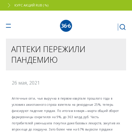
КУРС АКЦИЙ RUB ( %)
АПТЕКИ ПЕРЕЖИЛИ
ПАНДЕМИЮ
26 мая, 2021
Аптечные сети, чья выручка в первом квартале прошлого года в
условиях ажиотажного спроса взлетела на рекордные 25%, теперь
фиксируют падение продаж. По итогам января—марта общий оборот
фармрозницы сократился на 9%, до 363 млрд руб. Часть
потребителей уменьшила покупки даже базовых лекарств, закупив их
впрок еще до локдауна. Зато более чем на 67% выросли продажи