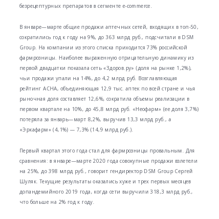
безрецептурных препаратов в сегменте e-commerce.
В январе—марте общие продажи аптечных сетей, входящих в топ-50,
сократились год к году на 9%, до 363 млрд руб., подсчитали в DSM
Group. На компании из этого списка приходится 73% российской
фармрозницы. Наиболее выраженную отрицательную динамику из
первой двадцатки показала сеть «Здоров.ру» (доля на рынке 1,2%),
чьи продажи упали на 14%, до 4,2 млрд руб. Возглавляющая
рейтинг АСНА, объединяющая 12,9 тыс. аптек по всей стране и чья
рыночная доля составляет 12,6%, сократила объемы реализации в
первом квартале на 10%, до 45,8 млрд руб. «Неофарм» (ее доля 3,7%)
потеряла за январь—март 8,2%, выручив 13,3 млрд руб., а
«Эркафарм» (4,1%) — 7,3% (14,9 млрд руб.).
Первый квартал этого года стал для фармрозницы провальным. Для
сравнения: в январе—марте 2020 года совокупные продажи взлетели
на 25%, до 398 млрд руб., говорит гендиректор DSM Group Сергей
Шуляк. Текущие результаты оказались хуже и трех первых месяцев
допандемийного 2019 года, когда сети выручили 318,3 млрд руб.,
что больше на 2% год к году.