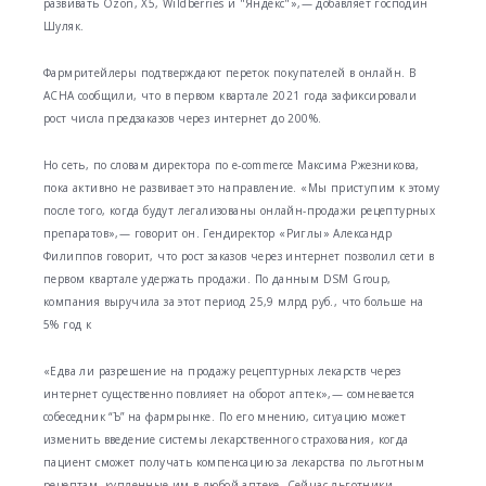
развивать Ozon, X5, Wildberries и "Яндекс"»,— добавляет господин
Шуляк.
Фармритейлеры подтверждают переток покупателей в онлайн. В
АСНА сообщили, что в первом квартале 2021 года зафиксировали
рост числа предзаказов через интернет до 200%.
Но сеть, по словам директора по e-commerce Максима Ржезникова,
пока активно не развивает это направление. «Мы приступим к этому
после того, когда будут легализованы онлайн-продажи рецептурных
препаратов»,— говорит он. Гендиректор «Риглы» Александр
Филиппов говорит, что рост заказов через интернет позволил сети в
первом квартале удержать продажи. По данным DSM Group,
компания выручила за этот период 25,9 млрд руб., что больше на
5% год к
«Едва ли разрешение на продажу рецептурных лекарств через
интернет существенно повлияет на оборот аптек»,— сомневается
собеседник “Ъ” на фармрынке. По его мнению, ситуацию может
изменить введение системы лекарственного страхования, когда
пациент сможет получать компенсацию за лекарства по льготным
рецептам, купленные им в любой аптеке. Сейчас льготники