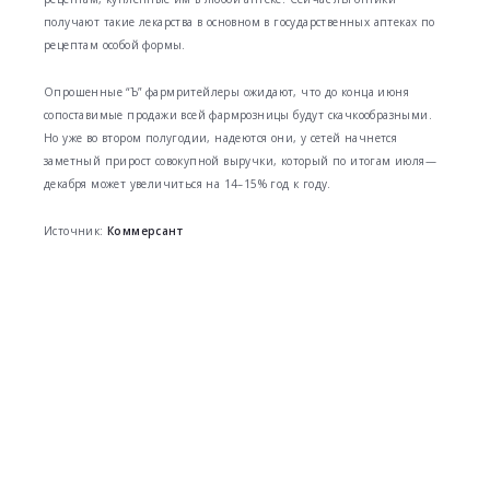
получают такие лекарства в основном в государственных аптеках по
рецептам особой формы.
Опрошенные “Ъ” фармритейлеры ожидают, что до конца июня
сопоставимые продажи всей фармрозницы будут скачкообразными.
Но уже во втором полугодии, надеются они, у сетей начнется
заметный прирост совокупной выручки, который по итогам июля—
декабря может увеличиться на 14–15% год к году.
Источник:
Коммерсант