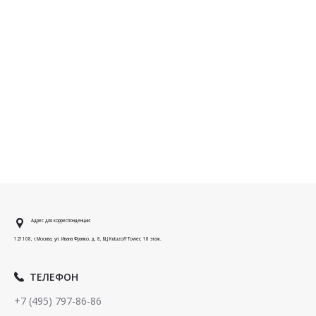
Адрес для корреспонденции:
121108, г.Москва, ул. Ивана Франко, д. 8, БЦ Kutuzoff Tower, 18 этаж.
ТЕЛЕФОН
+7 (495) 797-86-86